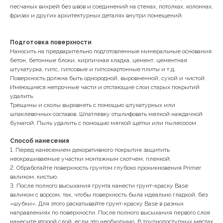
песчаных вихрей без швов и соединений на стенах, потолках, колоннах,
фризах и других архитектурных деталях внутри помещений.
Подготовка поверхности
Наносить на предварительно подготовленные минеральные основания:
бетон, бетонные блоки, кирпичная кладка, цемент, цементная
штукатурка, гипс, гипсовые и гипсокартонные плиты и т.д.
Поверхность должна быть однородной, выровненной, сухой и чистой.
Имеющиеся непрочные части и отстающие слои старых покрытий
удалить.
Трещины и сколы выровнять с помощью штукатурных или
шпаклевочных составов. Шпатлевку отшлифовать мелкой наждачной
бумагой. Пыль удалить с помощью мягкой щетки или пылесосом.
Способ нанесения
1. Перед нанесением декоративного покрытия защитить
неокрашиваемые участки монтажным скотчем, пленкой.
2. Обработайте поверхность грунтом глубоко проникновения Primer
валиком, кистью.
3. После полного высыхания грунта нанести грунт-краску Base
валиком с ворсом, так, чтобы поверхность была идеально гладкой, без
«шубки». Для этого раскатывайте грунт-краску Base в разных
направлениях по поверхности. После полного высыхания первого слоя
нанесите второй слой, если это необходимо. В труднодоступных местах