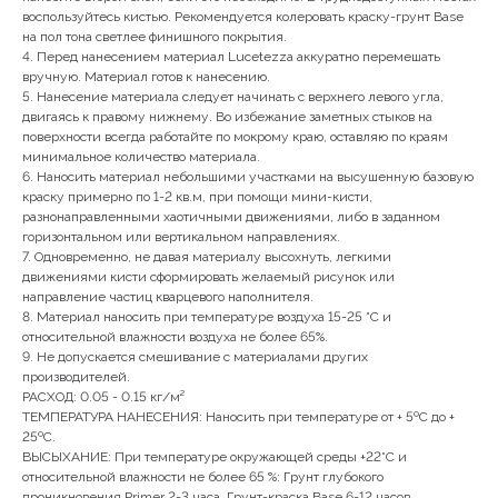
воспользуйтесь кистью. Рекомендуется колеровать краску-грунт Base
на пол тона светлее финишного покрытия.
4. Перед нанесением материал Lucetezza аккуратно перемешать
вручную. Материал готов к нанесению.
5. Нанесение материала следует начинать с верхнего левого угла,
двигаясь к правому нижнему. Во избежание заметных стыков на
поверхности всегда работайте по мокрому краю, оставляю по краям
минимальное количество материала.
КОНТАКТЫ
6. Наносить материал небольшими участками на высушенную базовую
краску примерно по 1-2 кв.м, при помощи мини-кисти,
разнонаправленными хаотичными движениями, либо в заданном
горизонтальном или вертикальном направлениях.
7. Одновременно, не давая материалу высохнуть, легкими
+79142231965
движениями кисти сформировать желаемый рисунок или
направление частиц кварцевого наполнителя.
8. Материал наносить при температуре воздуха 15-25 °С и
относительной влажности воздуха не более 65%.
г. Якутск, ул. Лермонтова, 66, 1 этаж
9. Не допускается смешивание с материалами других
производителей.
РАСХОД: 0.05 - 0.15 кг/м²
ТЕМПЕРАТУРА НАНЕСЕНИЯ: Наносить при температуре от + 5ºС до +
Пн-Сб 10:00 - 19:00
25ºС.
Вс 11:00-18:00
ВЫСЫХАНИЕ: При температуре окружающей среды +22°С и
относительной влажности не более 65 %: Грунт глубокого
проникновения Primer 2-3 часа. Грунт-краска Base 6-12 часов.