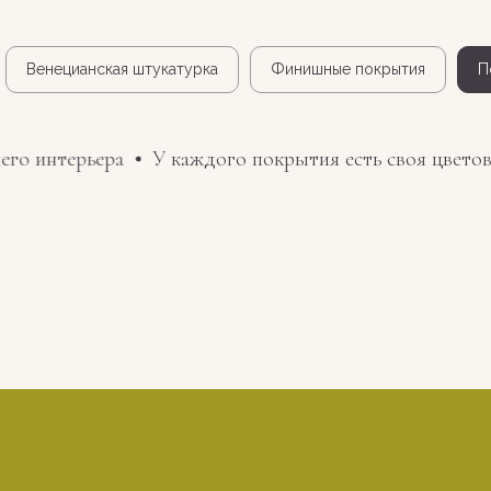
Венецианская штукатурка
Финишные покрытия
П
о интерьера
У каждого покрытия есть своя цветова