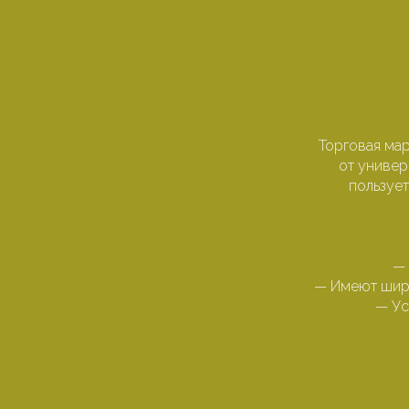
Торговая ма
от универ
пользуе
— 
— Имеют широ
— Ус