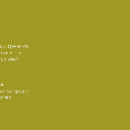
адии ремонта
егодня она
бителей,
ий.
ет колеровки.
зкам;