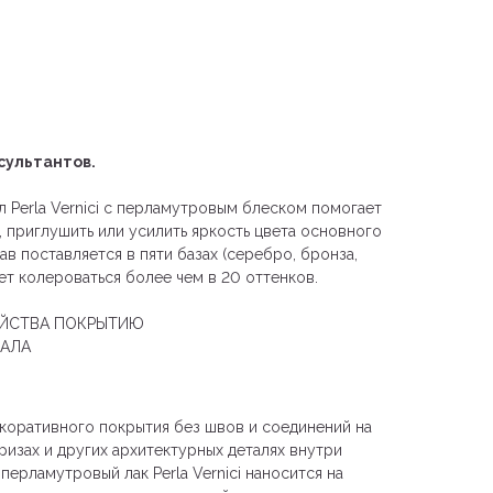
сультантов.
Perla Vernici с перламутровым блеском помогает
, приглушить или усилить яркость цвета основного
в поставляется в пяти базах (серебро, бронза,
ет колероваться более чем в 20 оттенков.
ОЙСТВА ПОКРЫТИЮ
ИАЛА
коративного покрытия без швов и соединений на
фризах и других архитектурных деталях внутри
ерламутровый лак Perla Vernici наносится на