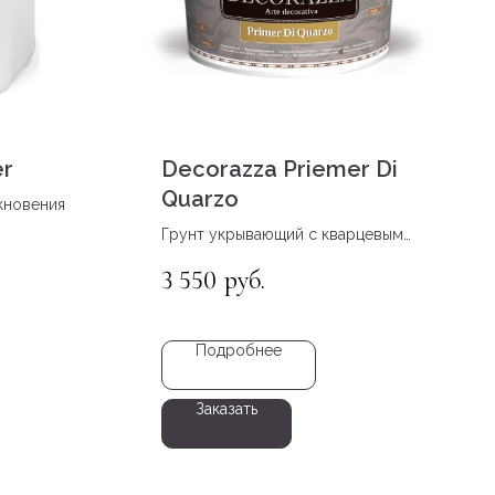
er
Decorazza Priemer Di
Quarzo
кновения
Грунт укрывающий с кварцевым
наполнителем
3 550
руб.
Подробнее
Заказать