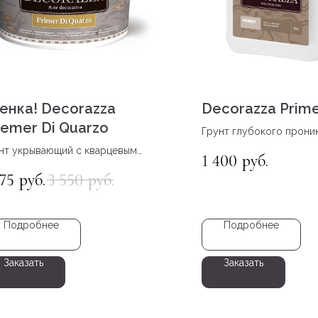
енка! Decorazza
Decorazza Prim
iemer Di Quarzo
Грунт глубокого прони
нт укрывающий с кварцевым
1 400
руб.
олнителем
775
3 550
руб.
руб.
Подробнее
Подробнее
Заказать
Заказать