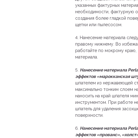
указанных фактурных материа
необходимости, фактурную о
создания более гладкой пове
щетки или пылесосом.
4. Нанесение материала следу
правому нижнему. Во избежа
работайте по мокрому краю,
материала.
5.
Нанесение материала Perla
эффектов «марокканская шту
шпателем из нержавеющей ст
максимально тонким слоем н
наносить на край шпателя м
инструментом. При работе н
шпатель для удаления засохш
поверхности.
6.
Нанесение материала Perla
эффектов «прованс», «холст