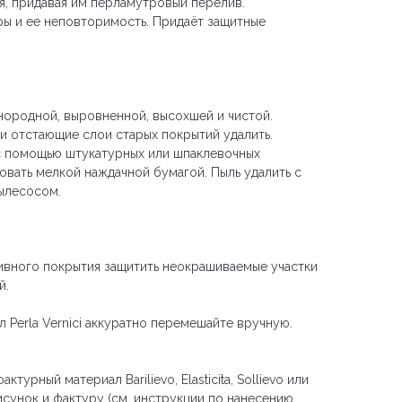
я, придавая им перламутровый перелив.
ры и ее неповторимость. Придаёт защитные
нородной, выровненной, высохшей и чистой.
и отстающие слои старых покрытий удалить.
с помощью штукатурных или шпаклевочных
вать мелкой наждачной бумагой. Пыль удалить с
пылесосом.
ивного покрытия защитить неокрашиваемые участки
й.
 Perla Vernici аккуратно перемешайте вручную.
турный материал Barilievo, Elasticita, Sollievo или
сунок и фактуру (см. инструкции по нанесению