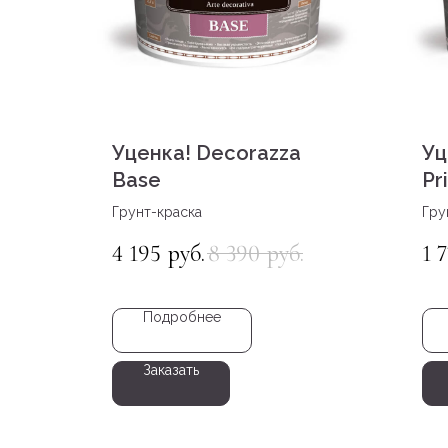
Уценка! Decorazza
Уц
Base
Pr
Грунт-краска
Гру
нап
4 195
8 390
1 
руб.
руб.
Подробнее
Заказать