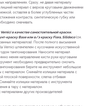
ых направлениях. Сразу, не давая материалу
ь лишний материал с верхов круговыми движениями
режкой, оставляя в более углубленных частях
стижения контраста, синтетическую губку или
обходимо смачивать.
Vernici в качестве самостоятельной краски.
т-краску Base или в/э краску Fiora, Silideco
(см.
занных материалов). После полного высыхания
rla Vernici штемпелем с кусочками искусственной
тодом тампонирования. Наносите материал
оянно меняя направление кисти руки круговыми
трумент необходимо предварительно смочить
тампонирования берите на инструмент небольшое
ы с материалом. Снимайте излишки материала с
й плоской поверхности, слегка отбивая
 Снимайте излишки материала с инструмента
ения в тару с материалом.
с материалами других производителей