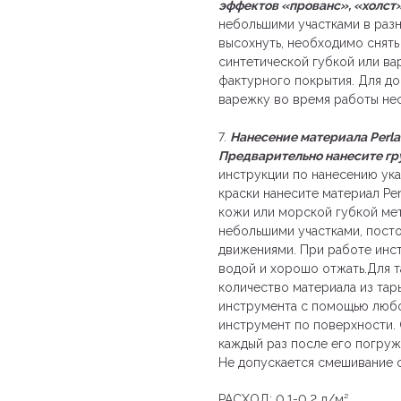
эффектов «прованс», «холст
небольшими участками в разн
высохнуть, необходимо снят
синтетической губкой или ва
фактурного покрытия. Для до
варежку во время работы не
7.
Нанесение материала Perla 
Предварительно нанесите грун
инструкции по нанесению ука
краски нанесите материал Pe
кожи или морской губкой ме
небольшими участками, пост
движениями. При работе инс
водой и хорошо отжать.Для 
количество материала из тар
инструмента с помощью любо
инструмент по поверхности.
каждый раз после его погруж
Не допускается смешивание 
РАСХОД: 0.1-0.2 л/м²