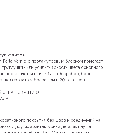
сультантов.
Perla Vernici с перламутровым блеском помогает
, приглушить или усилить яркость цвета основного
в поставляется в пяти базах (серебро, бронза,
ет колероваться более чем в 20 оттенков.
ОЙСТВА ПОКРЫТИЮ
ИАЛА
коративного покрытия без швов и соединений на
фризах и других архитектурных деталях внутри
ерламутровый лак Perla Vernici наносится на