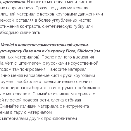
», «рогожка».
Наносите материал мини-кистью
ых направлениях. Сразу, не давая материалу
ь лишний материал с верхов круговыми движениями
режкой, оставляя в более углубленных частях
стижения контраста, синтетическую губку или
обходимо смачивать.
Vernici в качестве самостоятельной краски.
т-краску Base или в/э краску Fiora, Silideco
(см.
занных материалов). После полного высыхания
rla Vernici штемпелем с кусочками искусственной
тодом тампонирования. Наносите материал
оянно меняя направление кисти руки круговыми
трумент необходимо предварительно смочить
тампонирования берите на инструмент небольшое
ы с материалом. Снимайте излишки материала с
й плоской поверхности, слегка отбивая
 Снимайте излишки материала с инструмента
ения в тару с материалом.
с материалами других производителей