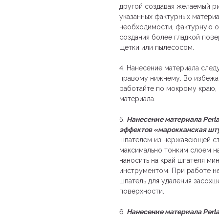
другой создавая желаемый ри
указанных фактурных материа
необходимости, фактурную о
создания более гладкой пове
щетки или пылесосом.
4. Нанесение материала следу
правому нижнему. Во избежа
работайте по мокрому краю,
материала.
5.
Нанесение материала Perla
эффектов «марокканская шту
шпателем из нержавеющей ст
максимально тонким слоем н
наносить на край шпателя м
инструментом. При работе н
шпатель для удаления засохш
поверхности.
6.
Нанесение материала Perla