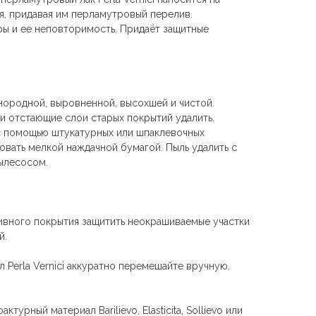
я, придавая им перламутровый перелив.
ры и ее неповторимость. Придаёт защитные
нородной, выровненной, высохшей и чистой.
и отстающие слои старых покрытий удалить.
с помощью штукатурных или шпаклевочных
вать мелкой наждачной бумагой. Пыль удалить с
пылесосом.
ивного покрытия защитить неокрашиваемые участки
й.
 Perla Vernici аккуратно перемешайте вручную.
турный материал Barilievo, Elasticita, Sollievo или