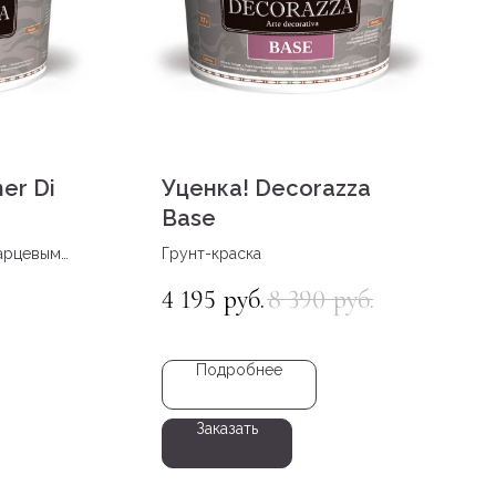
er Di
Уценка! Decorazza
Base
варцевым
Грунт-краска
4 195
8 390
руб.
руб.
Подробнее
Заказать