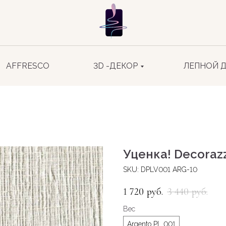
AFFRESCO
3D -ДЕКОР
ЛЕПНОЙ 
Уценка! Decorazz
SKU:
DPLV001 ARG-10
1 720
3 440
руб.
руб.
Вес
Argento PL 001