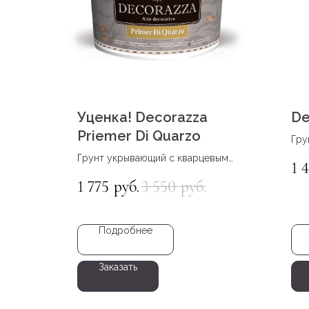
Уценка! Decorazza
De
Priemer Di Quarzo
Гру
Грунт укрывающий с кварцевым
1 
наполнителем
1 775
3 550
руб.
руб.
Подробнее
Заказать