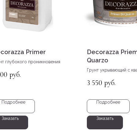
corazza Primer
Decorazza Priem
Quarzo
нт глубокого проникновения
Грунт укрывающий с к
400
руб.
наполнителем
3 550
руб.
Подробнее
Подробнее
Заказать
Заказать