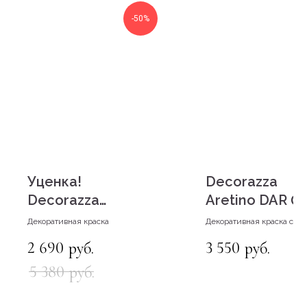
-50%
Уценка!
Decorazza
КОНТАКТЫ
Decorazza
Aretino DAR 0
Lucetezza. База
Декоративная краска
Декоративная краска с
Oro EM 800
эффектом перламутровых
2 690
3 550
руб.
руб.
+79142231965
переливов
5 380
руб.
г. Якутск, ул. Лермонтова, 66, 1 этаж