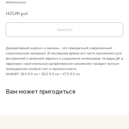
ArtKeramika
1425,00
руб.
Заказать
Декоративный кирпич и камень – это прекрасный современный
строительный материал. В последнее время его часто применяют для
внутренней и внешней отделки и украшения интерьеров. Укладка ДК в
квартире с оригинальным дизайнерским решением придаст жилым
КОНТАКТЫ
помещениям особый уют и гармоничность.
РАЗМЕР: 18,5*9,5 см + 28,5*9,5 см + 47,5*9,5 см
+79142231965
Вам может пригодиться
г. Якутск, ул. Лермонтова, 66, 1 этаж