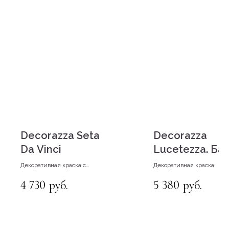
Decorazza Seta
Decorazza
КОНТАКТЫ
Da Vinci
Lucetezza. Ба
Aluminio LC 7
Декоративная краска с
Декоративная краска
эффектом мокрого шелка
4 730
5 380
руб.
руб.
+79142231965
г. Якутск, ул. Лермонтова, 66, 1 этаж