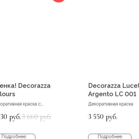
енка! Decorazza
Decorazza Lucet
lours
Argento LC 001
оративная краска с
Декоративная краска
ектом бархата
830
3 660
3 550
руб.
руб.
руб.
Подробнее
Подробнее