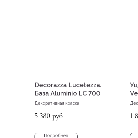
Decorazza Lucetezza.
Уц
База Aluminio LC 700
Ve
Декоративная краска
Дек
эфф
5 380
1 
руб.
Подробнее