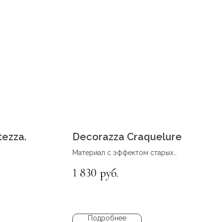
ezza.
Decorazza Craquelure
Материал с эффектом старых
стен с трещинами
1 830
руб.
Подробнее