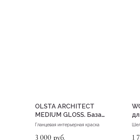
OLSTA ARCHITECT
WO
MEDIUM GLOSS. База
дл
С
по
Гланцевая интерьерная краска
Шел
дис
3 000
1 
руб.
дер