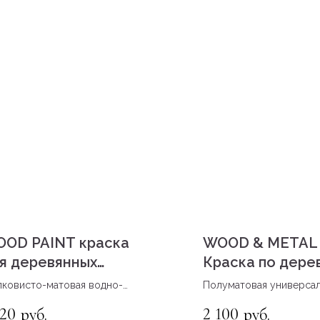
OD PAINT краска
WOOD & METAL
я деревянных
Краска по дере
верхностей база А
металлу, база А
ковисто-матовая водно-
Полуматовая универсал
персионная краска для
акриловая краска для д
720
2 100
руб.
руб.
евянных поверхностей
и металлических повер