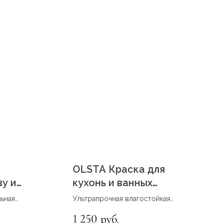
OLSTA Краска для
ву и
кухонь и ванных
KITCHEN &
ьная
Ультрапрочная влагостойкая
BATHROOM. База С.
еревянных
краска
1 250
руб.
хностей