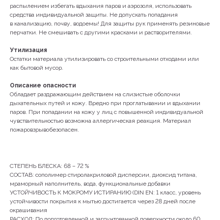
распылением избегать вдыхания паров и аэрозоля, использовать
КОНТАКТЫ
средства индивидуальной защиты. Не допускать попадания
в канализацию, почву, водоемы! Для защиты рук применять резиновые
перчатки. Не смешивать с другими красками и растворителями.
Утилизация
+79142231965
Остатки материала утилизировать со строительными отходами или
как бытовой мусор.
Описание опасности
г. Якутск, ул. Лермонтова, 66, 1 этаж
Обладает раздражающим действием на слизистые оболочки
дыхательных путей и кожу. Вредно при проглатывании и вдыхании
паров. При попадании на кожу у лиц с повышенной индивидуальной
чувствительностью возможна аллергическая реакция. Материал
Пн-Сб 10:00 - 19:00
пожаровзрывобезопасен.
Вс 11:00-18:00
СТЕПЕНЬ БЛЕСКА: 68 – 72 %
СОСТАВ: сополимер стиролакриловой дисперсии, диоксид титана,
мраморный наполнитель, вода, функциональные добавки
УСТОЙЧИВОСТЬ К МОКРОМУ ИСТИРАНИЮ (DIN EN: 1 класс, уровень
устойчивости покрытия к мытью достигается через 28 дней после
окрашивания
РАСХОД: По подготовленной и загрунтованной поверхности около 60