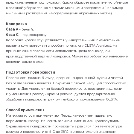
предназначенные под покраску. Краска образует покрытие, устойчивое
к влажной уборке только мягкими моющими средствами (например,
мыльными растворами), не содержащими абразивных частиц.
Колеровка
база А
- белый,
база С
– под колеровку.
Колеровка краски осуществляется универсальными пигментными
пастами компьютерным способом по каталогу OLSTA Architect. На
примыкающие поверхности использовать цвета только одной
производственной партии/колеровки. Может потребоваться нанесение
дополнительного слоя.
Подготовка поверхности
Поверхность должна быть однородной, выровненной, сухой и чистой,
без разделяющих веществ. Покрытия с плохой несущей способностью
удалить. Для укрепления базовой поверхности, повышения адгезии
и уменьшения расходы краски рекомендуется предварительно
обработать поверхность грунтом глубокого проникновения OLSTA.
Способ применения
Материал готов к применению. Перед нанесением тщательно
перемешать краску. Наносить валиком, кистью или краскопультом.
Окрашивание поверхности производить в два слоя при температуре
воздуха и поверхности от 5°С до 25°С и относительной влажности