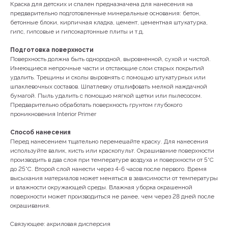
Краска для детских и спален предназначена для нанесения на
предварительно подготовленные минеральные основания: бетон,
бетонные блоки, кирпичная кладка, цемент, цементная штукатурка,
гипс, гипсовые и гипсокартонные плиты и т.д.
Подготовка поверхности
Поверхность должна быть однородной, выровненной, сухой и чистой.
Имеющиеся непрочные части и отстающие слои старых покрытий
удалить. Трещины и сколы выровнять с помощью штукатурных или
шпаклевочных составов. Шпатлевку отшлифовать мелкой наждачной
бумагой. Пыль удалить с помощью мягкой щетки или пылесосом.
Предварительно обработать поверхность грунтом глубокого
проникновения Interior Primer
Способ нанесения
Перед нанесением тщательно перемешайте краску. Для нанесения
КОНТАКТЫ
используйте валик, кисть или краскопульт. Окрашивание поверхности
производить в два слоя при температуре воздуха и поверхности от 5°С
до 25°С. Второй слой нанести через 4-6 часов после первого. Время
высыхания материалов может меняться в зависимости от температуры
и влажности окружающей среды. Влажная уборка окрашенной
+79142231965
поверхности может производиться не ранее, чем через 28 дней после
окрашивания.
Связующее: акриловая дисперсия
г. Якутск, ул. Лермонтова, 66, 1 этаж