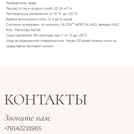
Разбавитель: вода
Расход (л/кв.м в один слой): 12-14 м²/л
Температура нанесения: от +5 ºС до +25 ºС
Время высыхания слоя: от 4 до 6 часов
Пн-Сб 10:00 - 19:00
Система колеровки: по каталогу OLSTA™ NORTHLAND, веерам NSC,
Вс 11:00-18:00
RAL, Monicolor NOVA
Срок хранения: 48 месяцев при t° от +5 до +25°С
Уход за окрашенной поверхностью: Через 30 дней можно мыть со
средствами бытовой химии