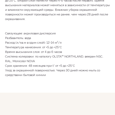
до 25°С. Второй слой нанести через 4-6 часов после первого. Время
высыхания материалов может меняться в зависимости от температуры
+79142231965
и влажности окружающей среды. Влажная уборка окрашенной
поверхности может производиться не ранее, чем через 28 дней после
окрашивания.
г. Якутск, ул. Лермонтова, 66, 1 этаж
Связующее: акриловая дисперсия
Разбавитель: вода
Расход (л/кв.м в один слой): 12-14 м²/л
Пн-Сб 10:00 - 19:00
Температура нанесения: от +5 до +25°С
Вс 11:00-18:00
Время высыхания слоя: от 4 до 6 часов
Система колеровки: по каталогу OLSTA™ NORTHLAND, веерам NSC,
RAL, Monicolor NOVA
Срок хранения: 48 месяцев при t° от +5 до +25°С
Уход за окрашенной поверхностью: Через 30 дней можно мыть со
средствами бытовой химии