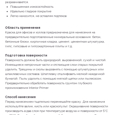
разравнивается.
Повышенная износостойкость
Идеально гладкое покрытие
Легко наносится, не оставляя подтеков
Область применения
Краска для офисов и холлов предназначена для нанесения на
предварительно подготовленные минеральные основания: бетон,
бетонные блоки, кирпичная кладка, цемент, цементная штукатурка,
гипс, гипсовые и гипсокартонные плиты и т.д.
Подготовка поверхности
Поверхность должна быть однородной, выровненной, сухой и чистой.
Имеющиеся непрочные части и отстающие слои старых покрытий
удалить. Трещины и сколы выровнять с помощью штукатурных или
шпаклевочных составов. Шпатлевку отшлифовать мелкой наждачной
бумагой. Пыль удалить с помощью мягкой щетки или пылесосом.
Предварительно обработать поверхность грунтом глубокого
проникновения Interior Primer
Способ нанесения
КОНТАКТЫ
Перед нанесением тщательно перемешайте краску. Для нанесения
используйте валик, кисть или краскопульт. Окрашивание поверхности
производить в два слоя при температуре воздуха и поверхности от 5°С