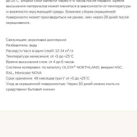
до 25°С. Второй слой нанести через 4-6 часов после первого. Время
высыхания материалов может меняться в зависимости от температуры
+79142231965
и влажности окружающей среды. Влажная уборка окрашенной
поверхности может производиться не ранее, чем через 28 дней после
окрашивания.
г. Якутск, ул. Лермонтова, 66, 1 этаж
Связующее: акриловая дисперсия
Разбавитель: вода
Расход (л/кв.м в один слой): 12-14 м²/л
Пн-Сб 10:00 - 19:00
Температура нанесения: от +5 до +25°С
Вс 11:00-18:00
Время высыхания слоя: от 4 до 6 часов
Система колеровки: по каталогу OLSTA™ NORTHLAND, веерам NSC,
RAL, Monicolor NOVA
Срок хранения: 48 месяцев при t° от +5 до +25°С
Уход за окрашенной поверхностью: Через 30 дней можно мыть со
средствами бытовой химии