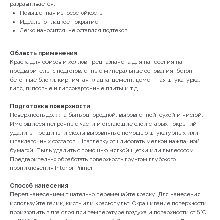
разравнивается.
Повышенная износостойкость
Идеально гладкое покрытие
Легко наносится, не оставляя подтеков
Область применения
Краска для офисов и холлов предназначена для нанесения на
предварительно подготовленные минеральные основания: бетон,
бетонные блоки, кирпичная кладка, цемент, цементная штукатурка,
гипс, гипсовые и гипсокартонные плиты и т.д.
Подготовка поверхности
Поверхность должна быть однородной, выровненной, сухой и чистой.
Имеющиеся непрочные части и отстающие слои старых покрытий
удалить. Трещины и сколы выровнять с помощью штукатурных или
шпаклевочных составов. Шпатлевку отшлифовать мелкой наждачной
бумагой. Пыль удалить с помощью мягкой щетки или пылесосом.
Предварительно обработать поверхность грунтом глубокого
проникновения Interior Primer
Способ нанесения
КОНТАКТЫ
Перед нанесением тщательно перемешайте краску. Для нанесения
используйте валик, кисть или краскопульт. Окрашивание поверхности
производить в два слоя при температуре воздуха и поверхности от 5°С