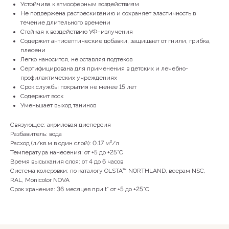
Устойчива к атмосферным воздействиям
Не подвержена растрескиванию и сохраняет эластичность в
течение длительного времени
Стойкая к воздействию УФ–излучения
Содержит антисептические добавки, защищает от гнили, грибка,
плесени
Легко наносится, не оставляя подтеков
КОНТАКТЫ
Сертифицирована для применения в детских и лечебно-
профилактических учреждениях
Срок службы покрытия не менее 15 лет
Содержит воск
+79142231965
Уменьшает выход танинов
Связующее: акриловая дисперсия
Разбавитель: вода
Расход (л/кв.м в один слой): 0.17 м²/л
г. Якутск, ул. Лермонтова, 66, 1 этаж
Температура нанесения: от +5 до +25°С
Время высыхания слоя: от 4 до 6 часов
Система колеровки: по каталогу OLSTA™ NORTHLAND, веерам NSC,
RAL, Monicolor NOVA
Пн-Сб 10:00 - 19:00
Вс 11:00-18:00
Срок хранения: 36 месяцев при t° от +5 до +25°С