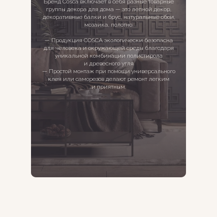
Бренд Cosca включает в себя разные товарные
группы декора для дома — это лепной декор,
декоративные балки и брус, натуральные обои,
мозаика, полотно.
КОНТАКТЫ
— Продукция COSCA экологически безопасна
для человека и окружающей среды благодаря
уникальной комбинации полистирола
и древесного угля
— Простой монтаж при помощи универсального
+79142231965
клея или саморезов делают ремонт легким
и приятным.
г. Якутск, ул. Лермонтова, 66, 1 этаж
Пн-Сб 10:00 - 19:00
Вс 11:00-18:00