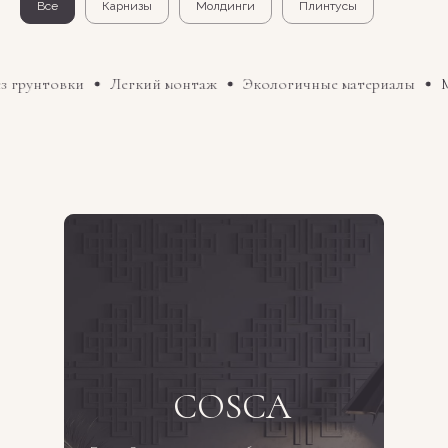
Все
Карнизы
Молдинги
Плинтусы
 грунтовки
Легкий монтаж
Экологичные материалы
М
COSCA