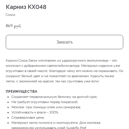
Карниз KX048
Cosca
869
руб.
Заказать
Карниз Cosca Decor изготовлен из ударопрочного экополимера – это
композит с добавлением светостабилизатора. Материал изделия уже
огрунтован в своей массе, благодаря чему его можно не окрашивать. Он
сохранит белый цвет и не пожелтеет со временем. Красить также
легко, с экономией на краске, так как грунтовка уже есть!
ПРЕИМУЩЕСТВА
Сохраняет первоначальную белизну на долгий срок;
Не требует огрунтовки перед покраской;
Монтаж: при помощи клея или саморезов;
Устойчивость к влаге – 100%;
Справедливая цена;
Материал легко пилится и монтируется. Для монтажа
рекомендуем использовать клей Superfix Prof;