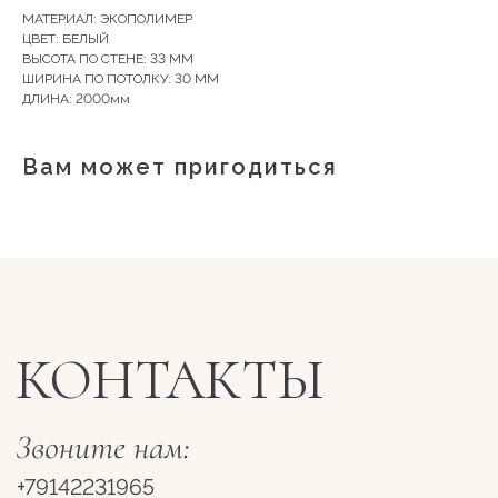
МАТЕРИАЛ: ЭКОПОЛИМЕР
ЦВЕТ: БЕЛЫЙ
ВЫСОТА ПО СТЕНЕ: 33 ММ
+79142231965
ШИРИНА ПО ПОТОЛКУ: 30 ММ
ДЛИНА: 2000мм
г. Якутск, ул. Лермонтова, 66, 1 этаж
Вам может пригодиться
Пн-Сб 10:00 - 19:00
Вс 11:00-18:00