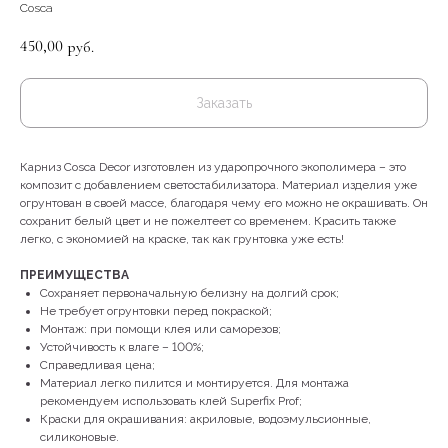
Cosca
450,00
руб.
Заказать
Карниз Cosca Decor изготовлен из ударопрочного экополимера – это
композит с добавлением светостабилизатора. Материал изделия уже
огрунтован в своей массе, благодаря чему его можно не окрашивать. Он
сохранит белый цвет и не пожелтеет со временем. Красить также
легко, с экономией на краске, так как грунтовка уже есть!
ПРЕИМУЩЕСТВА
Сохраняет первоначальную белизну на долгий срок;
Не требует огрунтовки перед покраской;
Монтаж: при помощи клея или саморезов;
Устойчивость к влаге – 100%;
Справедливая цена;
Материал легко пилится и монтируется. Для монтажа
рекомендуем использовать клей Superfix Prof;
Краски для окрашивания: акриловые, водоэмульсионные,
КОНТАКТЫ
силиконовые.