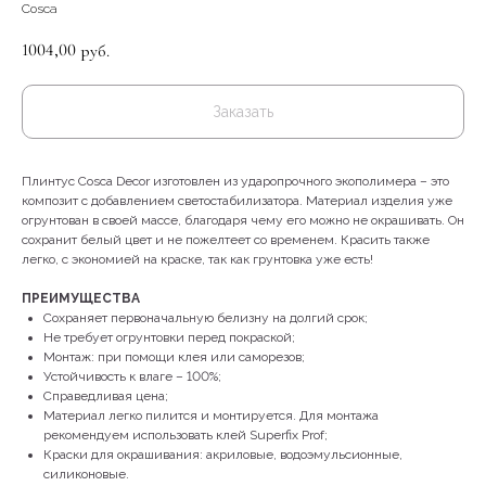
Cosca
1004,00
руб.
Заказать
Плинтус Cosca Decor изготовлен из ударопрочного экополимера – это
композит с добавлением светостабилизатора. Материал изделия уже
огрунтован в своей массе, благодаря чему его можно не окрашивать. Он
сохранит белый цвет и не пожелтеет со временем. Красить также
легко, с экономией на краске, так как грунтовка уже есть!
ПРЕИМУЩЕСТВА
Сохраняет первоначальную белизну на долгий срок;
Не требует огрунтовки перед покраской;
Монтаж: при помощи клея или саморезов;
Устойчивость к влаге – 100%;
Справедливая цена;
Материал легко пилится и монтируется. Для монтажа
рекомендуем использовать клей Superfix Prof;
Краски для окрашивания: акриловые, водоэмульсионные,
КОНТАКТЫ
силиконовые.