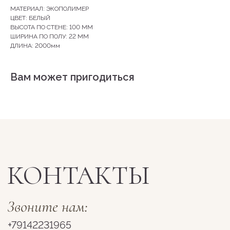
МАТЕРИАЛ: ЭКОПОЛИМЕР
ЦВЕТ: БЕЛЫЙ
ВЫСОТА ПО СТЕНЕ: 100 ММ
+79142231965
ШИРИНА ПО ПОЛУ: 22 ММ
ДЛИНА: 2000мм
г. Якутск, ул. Лермонтова, 66, 1 этаж
Вам может пригодиться
Пн-Сб 10:00 - 19:00
Вс 11:00-18:00